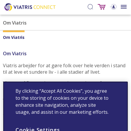
Om Viatris
Om Viatris
Om Viatris
Viatris arbejder for at gøre folk over hele verden i stand
til at leve et sundere liv - i alle stadier af livet.
Vi er en af Danmarks største leverandører af
receptpligtig medicin og håndkøbslægemidler.
By clicking “Accept All Cookies”, you agree
to the storing of cookies on your device to
Vores dygtige team markedsfører produkter til
enhance site navigation, analyze site
behandling af alt fra sæsonbetinget- og helårsallergi til
usage, and assist in our marketing efforts.
anafylaktisk chok og hudkræft.
Produkter
Cookie Settings