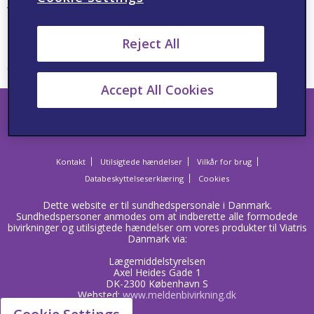
Viatris' portefølje består af mange forskellige
lægemidler, både originallægemidler, generisk medicin,
biosimilære lægemidler og produkter i håndkøb.
Reject All
CRE-2023-0066
Accept All Cookies
Kontakt
Utilsigtede hændelser
Vilkår for brug
Databeskyttelseserklæring
Cookies
Dette website er til sundhedspersonale i Danmark.
Sundhedspersoner anmodes om at indberette alle formodede
bivirkninger og utilsigtede hændelser om vores produkter til Viatris
Danmark via:
Lægemiddelstyrelsen
Axel Heides Gade 1
DK-2300 København S
Websted:
www.meldenbivirkning.dk