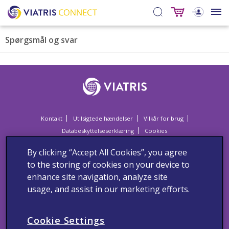
Spørgsmål og svar
Kontakt
Utilsigtede hændelser
Vilkår for brug
Databeskyttelseserklæring
Cookies
Dette website er til sundhedspersonale i Danmark.
By clicking “Accept All Cookies”, you agree
Sundhedspersoner anmodes om at indberette alle formodede
to the storing of cookies on your device to
bivirkninger og utilsigtede hændelser om vores produkter til Viatris
Danmark via:
enhance site navigation, analyze site
usage, and assist in our marketing efforts.
Lægemiddelstyrelsen
Axel Heides Gade 1
DK-2300 København S
Websted:
www.meldenbivirkning.dk
Cookie Settings