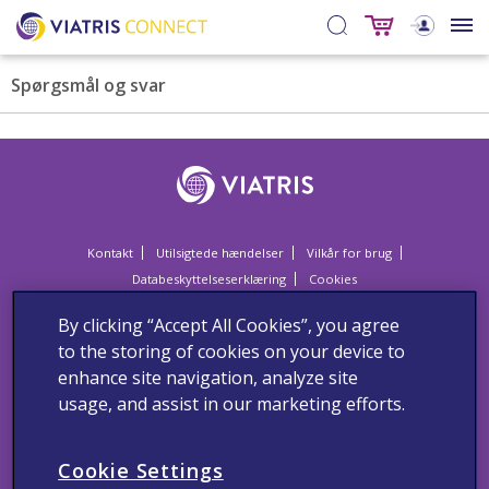
Spørgsmål og svar
Kontakt
Utilsigtede hændelser
Vilkår for brug
Databeskyttelseserklæring
Cookies
Dette website er til sundhedspersonale i Danmark.
By clicking “Accept All Cookies”, you agree
Sundhedspersoner anmodes om at indberette alle formodede
to the storing of cookies on your device to
bivirkninger og utilsigtede hændelser om vores produkter til Viatris
Danmark via:
enhance site navigation, analyze site
usage, and assist in our marketing efforts.
Lægemiddelstyrelsen
Axel Heides Gade 1
DK-2300 København S
Websted:
www.meldenbivirkning.dk
Cookie Settings