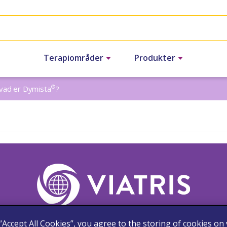
Terapiområder
Produkter
®
ad er Dymista
?
 “Accept All Cookies”, you agree to the storing of cookies on