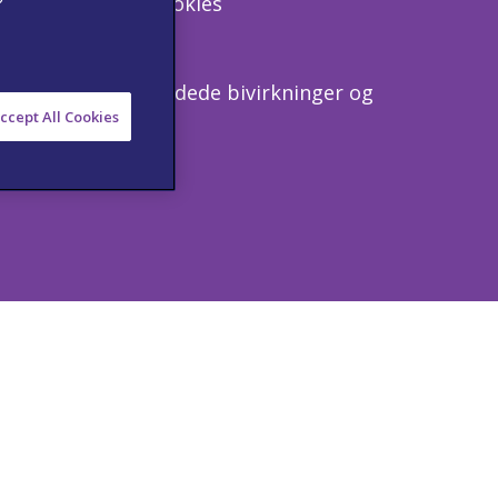
serklæring
Cookies
erette alle formodede bivirkninger og
rk via:
ccept All Cookies