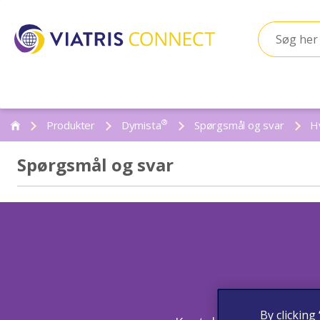
®
Produkter
Dymista
Spørgsmål og svar
Hv
Spørgsmål og svar
By clicking