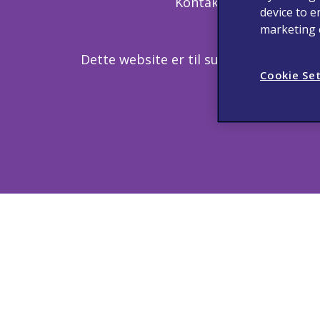
Kontakt
Utilsigted
device to e
marketing e
Dette website er til sundhedspersona
utilsi
Cookie Se