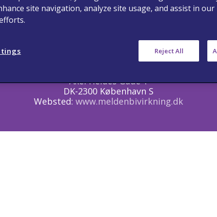
e hændelser
Vilkår for brug
Databeskyttelse
nhance site navigation, analyze site usage, and assist in our
fforts.
le i Danmark. Sundhedspersoner anmodes om at indb
gtede hændelser om vores produkter til Viatris Danma
ttings
Reject All
A
Lægemiddelstyrelsen
Axel Heides Gade 1
DK-2300 København S
Websted:
www.meldenbivirkning.dk