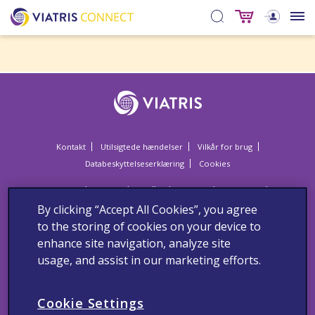
Kontakt
Utilsigtede hændelser
Vilkår for brug
Databeskyttelseserklæring
Cookies
Dette website er til sundhedspersonale i Danmark.
Sundhedspersoner anmodes om at indberette alle formodede
By clicking “Accept All Cookies”, you agree
bivirkninger og utilsigtede hændelser om vores produkter til Viatris
Danmark via:
to the storing of cookies on your device to
enhance site navigation, analyze site
Lægemiddelstyrelsen
Axel Heides Gade 1
usage, and assist in our marketing efforts.
DK-2300 København S
Websted:
www.meldenbivirkning.dk
Cookie Settings