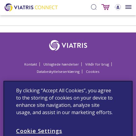
Kontakt
Utilsigtede hændelser
Vilkår for brug
Databeskyttelseserklæring
Cookies
Dette website er til sundhedspersonale i Danmark.
Sundhedspersoner anmodes om at indberette alle formodede
By clicking “Accept All Cookies”, you agree
bivirkninger og utilsigtede hændelser om vores produkter til Viatris
to the storing of cookies on your device to
Danmark via:
enhance site navigation, analyze site
Lægemiddelstyrelsen
usage, and assist in our marketing efforts.
Axel Heides Gade 1
DK-2300 København S
Websted:
www.meldenbivirkning.dk
Cookie Settings